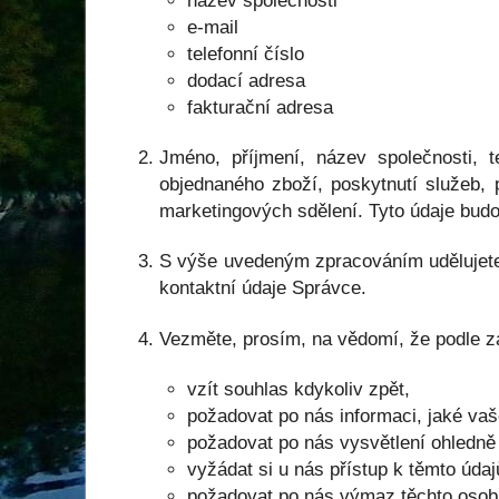
název společnosti
e-mail
telefonní číslo
dodací adresa
fakturační adresa
Jméno, příjmení, název společnosti, 
objednaného zboží, poskytnutí služeb, 
marketingových sdělení. Tyto údaje bud
S výše uvedeným zpracováním udělujete s
kontaktní údaje Správce.
Vezměte, prosím, na vědomí, že podle z
vzít souhlas kdykoliv zpět,
požadovat po nás informaci, jaké va
požadovat po nás vysvětlení ohledně
vyžádat si u nás přístup k těmto údaj
požadovat po nás výmaz těchto osob